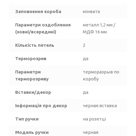
Заповнення короба
мінвата
Параметри оздоблення
металл 1,2 мм /
(зовні/всередині)
МДФ 16 мм
Кількість петель
2
Терморозрив
да
Параметри
терморазрыв по
терморозриву
коробу
Вставки/декор
да
Інформація про декор
черная вставка
Тип ручки
на розетці
Модель ручки
черная