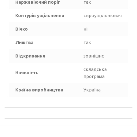
Нержавіючий поріг
так
Контурів ущільнення
євроущільнювач
Вічко
ні
Лиштва
так
Відкривання
зовнішнє
складська
Наявність
програма
Країна виробництва
Україна