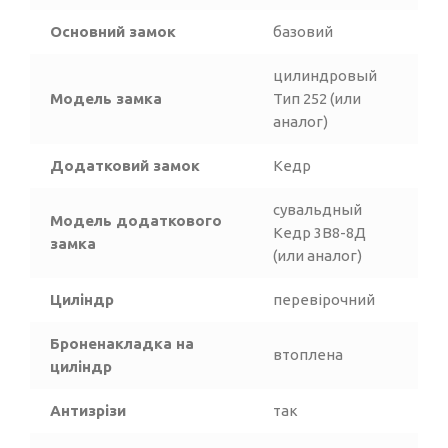
Основний замок
базовий
цилиндровый
Модель замка
Тип 252 (или
аналог)
Додатковий замок
Кедр
сувальдный
Модель додаткового
Кедр 3В8-8Д
замка
(или аналог)
Циліндр
перевірочний
Броненакладка на
втоплена
циліндр
Антизрізи
так