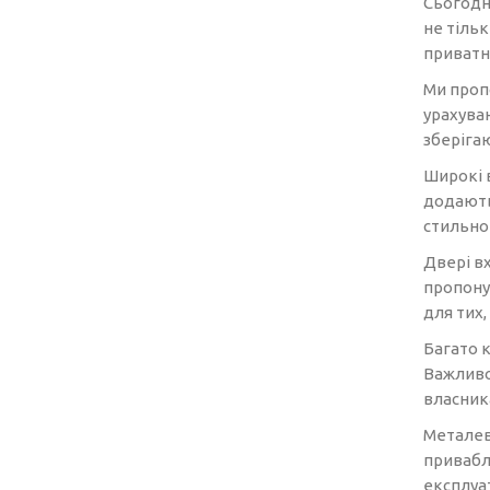
Сьогодн
не тільк
приватни
Ми проп
урахува
зберіга
Широкі в
додають
стильно 
Двері в
пропону
для тих,
Багато к
Важливо 
власник
Металеві
привабл
експлуат