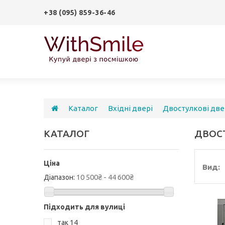
+38 (095) 859-36-46
Каталог
Вхідні двері
Двостулкові две
КАТАЛОГ
ДВОС
Ціна
Вид:
10 500₴ - 44 600₴
Діапазон:
Підходить для вулиці
так
14