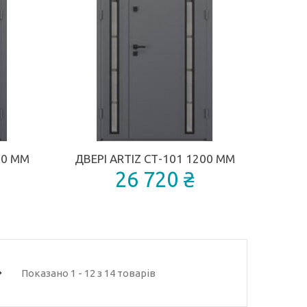
ДОДАТИ ДО ПОРІВНЯННЯ
ДОДАТИ ДО П
00 ММ
ДВЕРІ ARTIZ СТ-101 1200 ММ
26 720 ₴
Показано 1 - 12 з 14 товарів