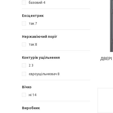
КУПИТИ
базовий
4
Ексцентрик
так
7
Нержавіючий поріг
так
8
Контурів ущільнення
ДВЕРІ
2
3
євроущільнювач
8
Вічко
ні
14
Виробник