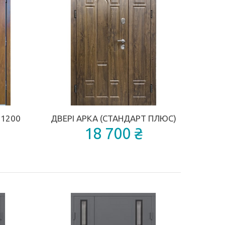
ДОДАТИ ДО П
ДОДАТИ ДО ПОРІВНЯННЯ
 1200
ДВЕРІ АРКА (СТАНДАРТ ПЛЮС)
18 700 ₴