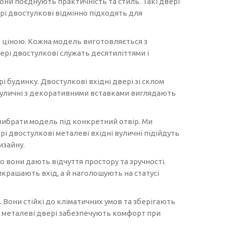
они поєднують практичність та стиль. Такі двері
вері двостулкові відмінно підходять для
ю ціною. Кожна модель виготовляється з
ері двостулкові служать десятиліттями і
 будинку. Двостулкові вхідні двері зі склом
 вуличні з декоративними вставками виглядають
 вибрати модель під конкретний отвір. Ми
і двостулкові металеві вхідні вуличні підійдуть
изайну.
о вони дають відчуття простору та зручності.
икрашають вхід, а й наголошують на статусі
 Вони стійкі до кліматичних умов та зберігають
і металеві двері забезпечують комфорт при