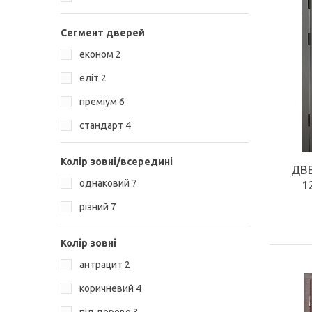
КУПИТИ
Сегмент дверей
економ
2
еліт
2
преміум
6
стандарт
4
Колір зовні/всередині
ДВЕ
однаковий
7
1
різний
7
Колір зовні
антрацит
2
коричневий
4