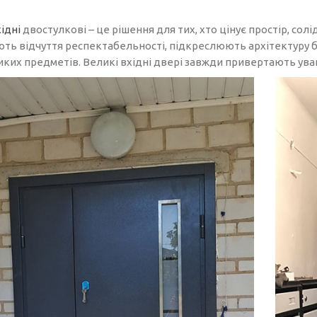
ідні
двостулкові – це рішення для тих, хто цінує простір, солі
ть відчуття респектабельності, підкреслюють архітектуру б
иких предметів. Великі вхідні двері завжди привертають ува