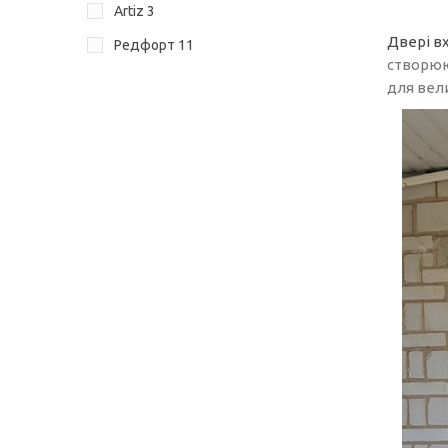
Artiz
3
Двері вх
Редфорт
11
створюю
для вел