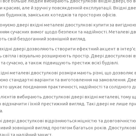
і все більше людей вибирають двостулкові вхідні двері, бо в
и красиві, але й зручні у повсякденній експлуатації. Вхідні д
х будинків, заміських котеджів та просторих офісів.
онуємо двері вхідні металеві двостулкові купити за вигідно
нням сучасних вимог щодо безпеки та надійності. Металеві дв
ють свій бездоганний зовнішній вигляд.
хідні двері дозволяють створити ефектний акцент в інтер'єрі
 світла і візуально розширюють простір. Двері двостулкові
та сучасно, а також підвищують престиж всієї будівлі.
хідні металеві двостулкові розміри мають різні, що дозволяє
ємо стандартні варіанти та виготовлення на замовлення. Двер
 хто шукає поєднання практичності, надійності та солідного д
лієнтів вибирають двостулкові двері вхідні металеві, тому щ
відзначити і їхній престижний вигляд. Такі двері не лише пр
а.
 двері двостулкові відрізняються міцністю та довговічністю.
ивий зовнішній вигляд протягом багатьох років. Двостулков
ації та надійний захист.