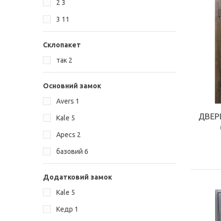
2
3
КУПИТИ
3
11
Склопакет
так
2
Основний замок
Avers
1
ДВЕР
Kale
5
Аpecs
2
базовий
6
Додатковий замок
Kale
5
Кедр
1