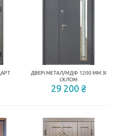
ДОДАТИ ДО ПОРІВНЯННЯ
ДОДАТИ ДО П
ДАРТ
ДВЕРІ МЕТАЛ/МДФ 1200 ММ ЗІ
СКЛОМ
29 200 ₴