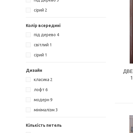
під дерево
3
КУПИТИ
сірий
2
Колір всередині
під дерево
4
світлий
1
сірий
1
Дизайн
ДВЕ
1
класика
2
лофт
6
модерн
9
мінімалізм
3
Кількість петель