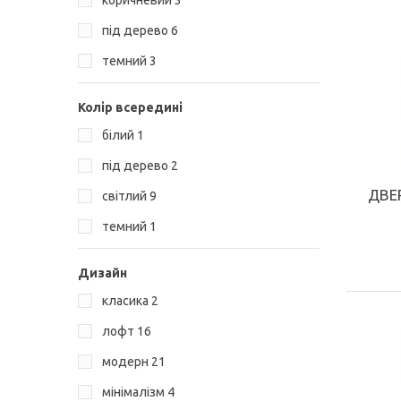
коричневий
3
під дерево
6
темний
3
Колір всередині
білий
1
під дерево
2
ДВЕ
світлий
9
темний
1
Дизайн
класика
2
лофт
16
модерн
21
мінімалізм
4
КУПИТИ