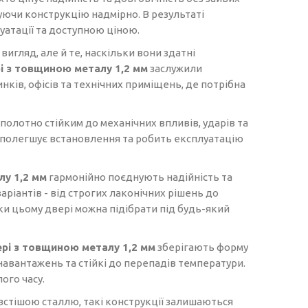
уючи конструкцію надмірно. В результаті
уатації та доступною ціною.
игляд, але й те, наскільки вони здатні
і з товщиною металу 1,2 мм
заслужили
нків, офісів та технічних приміщень, де потрібна
 полотно стійким до механічних впливів, ударів та
о полегшує встановлення та робить експлуатацію
у 1,2 мм
гармонійно поєднують надійність та
ріантів - від строгих лаконічних рішень до
и цьому двері можна підібрати під будь-який
рі з товщиною металу 1,2 мм
зберігають форму
навантажень та стійкі до перепадів температури.
ого часу.
товстішою сталлю, такі конструкції залишаються