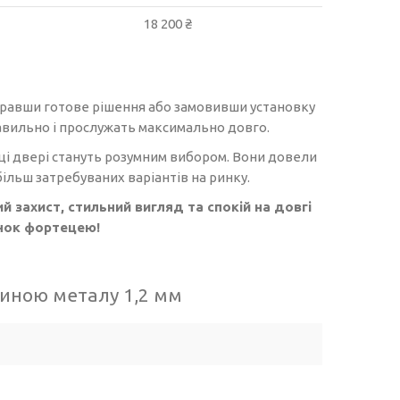
18 200 ₴
бравши готове рішення або замовивши установку
правильно і прослужать максимально довго.
ці двері стануть розумним вибором. Вони довели
ільш затребуваних варіантів на ринку.
й захист, стильний вигляд та спокій на довгі
инок фортецею!
щиною металу 1,2 мм