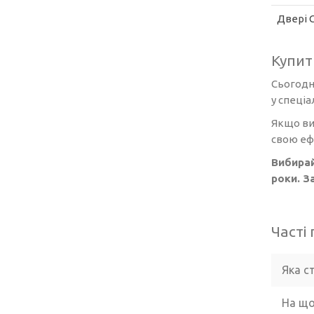
Двері 
Купит
Сьогодн
у спеціа
Якщо ви
свою еф
Вибирай
роки. З
Часті
Яка с
На що