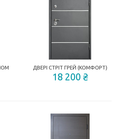
ДОДАТИ ДО ПОРІВНЯННЯ
ДОДАТИ ДО П
КЛОМ
ДВЕРІ СТРІТ ГРЕЙ (КОМФОРТ)
18 200 ₴