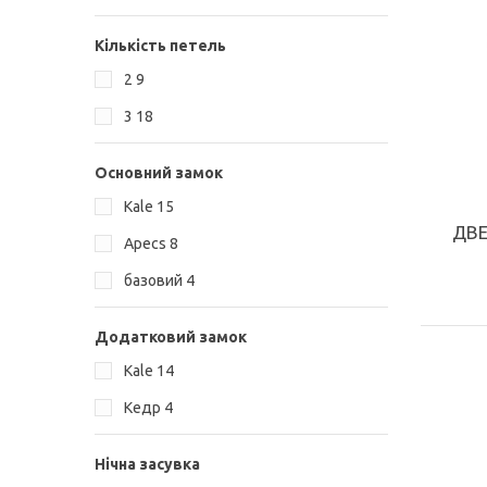
Кількість петель
2
9
3
18
Основний замок
Kale
15
ДВЕ
Аpecs
8
базовий
4
Додатковий замок
Kale
14
Кедр
4
КУПИТИ
Нічна засувка