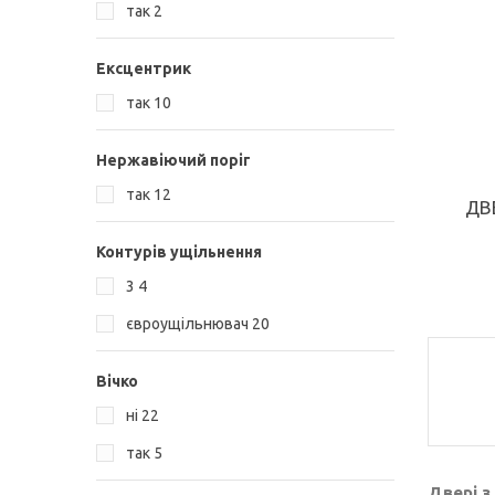
так
2
Ексцентрик
так
10
Нержавіючий поріг
так
12
ДВ
Контурів ущільнення
3
4
євроущільнювач
20
Вічко
ні
22
так
5
Двері з