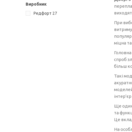
Виробник
перепла
виходять
Редфорт
27
При виб
витриму
популярн
міцна та
Головна 
спроб з
більш к
Такі мо
акуратн
моделей
інтер'єр
Ще один
та функ
Це вкла
На особл