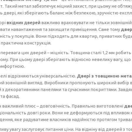
т. Такий метал забезпечує міцний захист, при цьому не обтяж
 двері, які зберігають баланс між безпекою, зручністю експл
орі
вхідних дверей
важливо враховувати не тільки зовнішній в
вати навантаження та захищати приміщення. Саме тому
двер
ість у покупців. Вони підходять для квартир, приватних буди
 практична конструкція.
перевага цих дверей – міцність. Товщина сталі 1,2 мм робить
лому. При цьому двері зберігають відносно невелику вагу, щ
омфортною.
делі відрізняються універсальністю.
Двері з товщиною метал
ий зовнішній вигляд. Виробники пропонують широкий вибір ва
 з декоративними панелями та сучасними покриттями. Завдяк
 та фасад.
 важливий плюс – довговічність. Правильно виготовлені
две
ціональність довгі роки. Вони не деформуються під впливом 
дення, яке радуватиме власників надійністю протягом тривал
иву увагу заслуговує питання ціни. На відміну від дверей з 