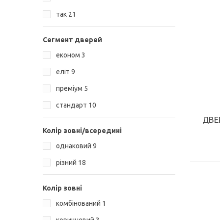
КУПИТИ
так
21
Сегмент дверей
економ
3
еліт
9
преміум
5
стандарт
10
ДВЕ
Колір зовні/всередині
однаковий
9
різний
18
Колір зовні
комбінований
1
КУПИТИ