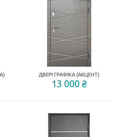
ДОДАТИ ДО ПОРІВНЯННЯ
ДОДАТИ ДО П
А)
ДВЕРІ ГРАФІКА (АКЦЕНТ)
13 000 ₴