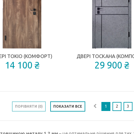
ДОДАТИ ДО ПОРІВНЯННЯ
ЕРІ ТОКІО (КОМФОРТ)
ДВЕРІ ТОСКАНА (КОМП
14 100 ₴
29 900 ₴
1
2
3
ПОРІВНЯТИ (
0
)
ПОКАЗАТИ ВСЕ
 товщиною металу 1,2 мм
– це оптимальне рішення для тих, х