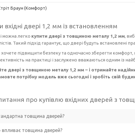
Стріт Браун (Комфорт)
и вхідні двері 1,2 мм із встановленням
і можна легко
купити двері з товщиною металу 1,2 мм
, ви
лістів. Такий підхід гарантує, що двері будуть встановлені 
 хочете підвищити безпеку та одночасно зберегти комфорт, 
ективність на практиці і заслужено вважаються одним із найб
те двері з товщиною металу 1,2 мм – і отримайте надійни
амовте потрібну модель вже сьогодні і зробіть свій буд
 питання про купівлю вхідних дверей з тов
тандартна товщина дверей?
 впливає товщина дверей?