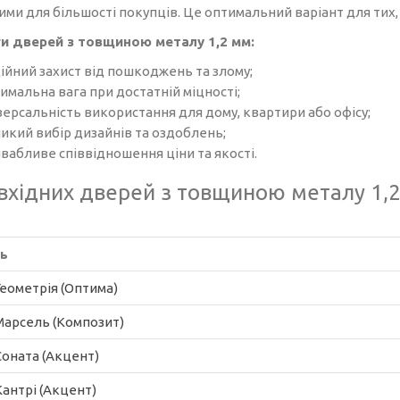
ми для більшості покупців. Це оптимальний варіант для тих, 
и дверей з товщиною металу 1,2 мм:
ійний захист від пошкоджень та злому;
имальна вага при достатній міцності;
версальність використання для дому, квартири або офісу;
икий вибір дизайнів та оздоблень;
вабливе співвідношення ціни та якості.
 вхідних дверей з товщиною металу 1,2
ь
Геометрія (Оптима)
Марсель (Композит)
Соната (Акцент)
Кантрі (Акцент)