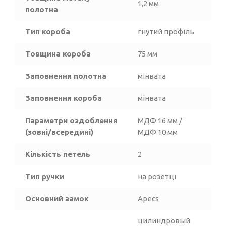
1,2 мм
полотна
Тип короба
гнутий профіль
Товщина короба
75 мм
Заповнення полотна
мінвата
Заповнення короба
мінвата
Параметри оздоблення
МДФ 16 мм /
(зовні/всередині)
МДФ 10 мм
Кількість петель
2
Тип ручки
на розетці
Основний замок
Аpecs
цилиндровый