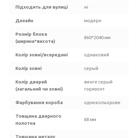
Підходить для вулиці
ні
Дизайн
модерн
Розмір блока
860*2040 мм
(ширина*висота)
Колір зовні/всередині
однаковий
Колір зовні
серый
Колір дверей
венге серый
(загальний чи зовні)
горизонт
Фарбування короба
однокольорове
Товщина дверного
68 мм
полотна
Товщина металу