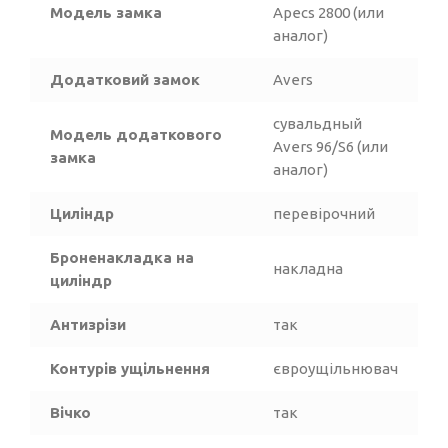
Модель замка
Аpecs 2800 (или
аналог)
Додатковий замок
Avers
сувальдный
Модель додаткового
Аvers 96/S6 (или
замка
аналог)
Циліндр
перевірочний
Броненакладка на
накладна
циліндр
Антизрізи
так
Контурів ущільнення
євроущільнювач
Вічко
так