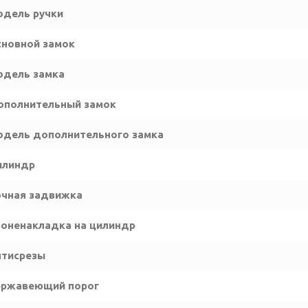
дель ручки
новной замок
одель замка
ополнительный замок
дель дополнительного замка
илиндр
чная задвижка
оненакладка на цилиндр
нтисрезы
ержавеющий порог