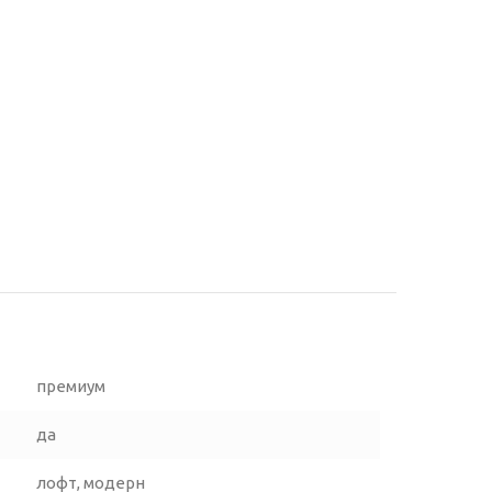
премиум
да
лофт, модерн