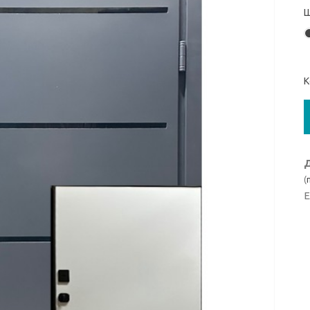
Ш
К
Д
(
Е