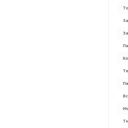
Т
За
За
Па
Ко
Т
П
Вс
Ин
Ти