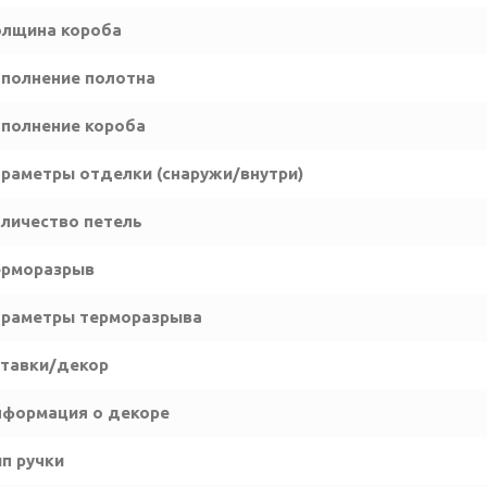
олщина короба
полнение полотна
полнение короба
раметры отделки (снаружи/внутри)
личество петель
ерморазрыв
араметры терморазрыва
тавки/декор
формация о декоре
п ручки