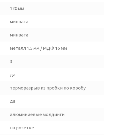
120 мм
минвата
минвата
металл 1,5 мм / МДФ 16 мм
3
да
терморазрыв из пробки по коробу
да
алюминиевые молдинги
на розетке