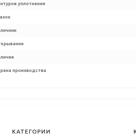
нтуров уплотнения
азок
личник
ткрывание
личие
рана производства
КАТЕГОРИИ