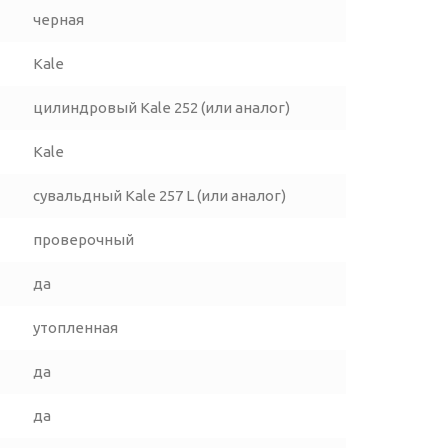
черная
Kale
цилиндровый Kale 252 (или аналог)
Kale
сувальдный Kale 257 L (или аналог)
проверочный
да
утопленная
да
да