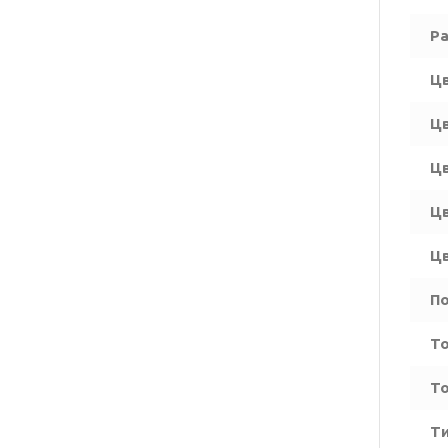
Ра
Цв
Цв
Цв
Цв
Цв
По
То
То
Ти