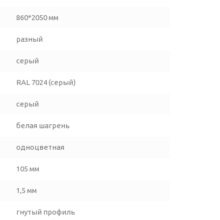
860*2050 мм
разный
серый
RAL 7024 (серый)
серый
белая шагрень
одноцветная
105 мм
1,5 мм
гнутый профиль