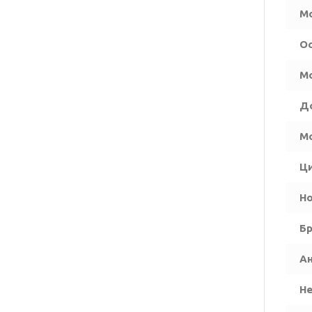
Мо
Ос
М
Д
Мо
Ц
Но
Бр
А
Н