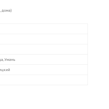
, дома)
ца, Умань
ницкий