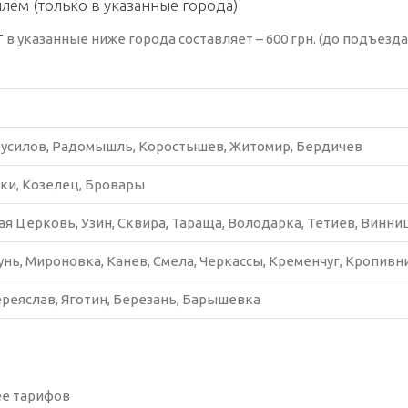
м (только в указанные города)
Т
в указанные ниже города составляет – 600 грн. (до подъезда
русилов, Радомышль, Коростышев, Житомир, Бердичев
ки, Козелец, Бровары
ая Церковь, Узин, Сквира, Тараща, Володарка, Тетиев, Винни
унь, Мироновка, Канев, Смела, Черкассы, Кременчуг, Кропив
реяслав, Яготин, Березань, Барышевка
ее тарифов