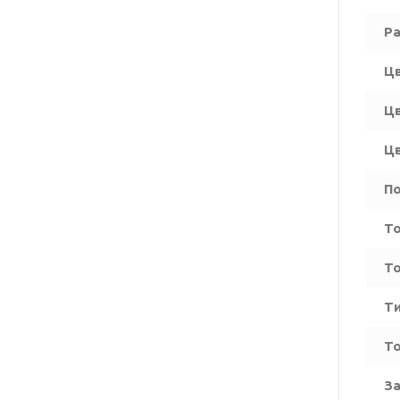
Ра
Цв
Цв
Цв
По
То
То
Ти
Т
За