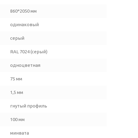
860*2050 мм
одинаковый
серый
RAL 7024 (серый)
одноцветная
75 мм
1,5 мм
гнутый профиль
100 мм
минвата