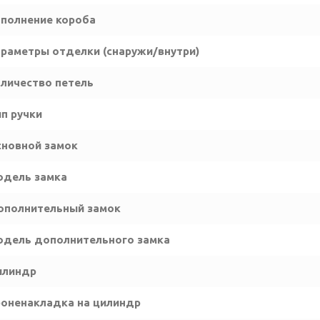
полнение короба
раметры отделки (снаружи/внутри)
личество петель
п ручки
новной замок
одель замка
ополнительный замок
дель дополнительного замка
илиндр
оненакладка на цилиндр