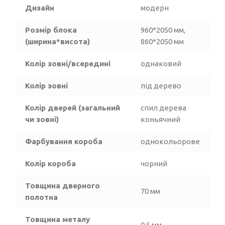
Дизайн
модерн
Розмір блока
960*2050 мм,
(ширина*висота)
860*2050 мм
Колір зовні/всередині
однаковий
Колір зовні
під дерево
Колір дверей (загальний
спил дерева
чи зовні)
коньячний
Фарбування короба
однокольорове
Колір короба
чорний
Товщина дверного
70 мм
полотна
Товщина металу
0,5 мм