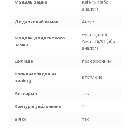
Модель замка
Kale 152 (або
аналог)
Додатковий замок
Аверс
сувальдний
Модель додаткового
Аvers 96/S6 (або
замка
аналог)
Циліндр
перевірочний
Броненакладка на
втоплена
циліндр
Антизрізи
так
Контурів ущільнення
1
Вічко
так