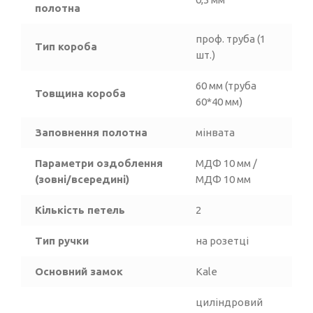
полотна
проф. труба (1
Тип короба
шт.)
60 мм (труба
Товщина короба
60*40 мм)
Заповнення полотна
мінвата
Параметри оздоблення
МДФ 10 мм /
(зовні/всередині)
МДФ 10 мм
Кількість петель
2
Тип ручки
на розетці
Основний замок
Kale
циліндровий