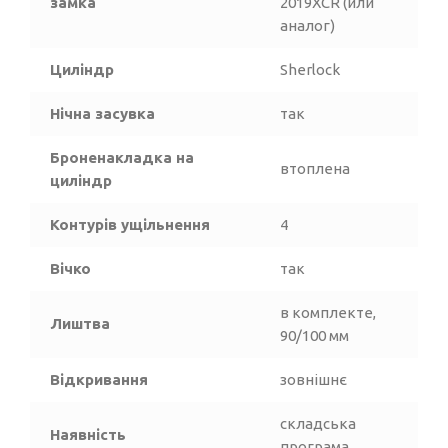
замка
2019XCR (или
аналог)
Циліндр
Sherlock
Нічна засувка
так
Броненакладка на
втоплена
циліндр
Контурів ущільнення
4
Вічко
так
в комплекте,
Лиштва
90/100 мм
Відкривання
зовнішнє
складська
Наявність
програма