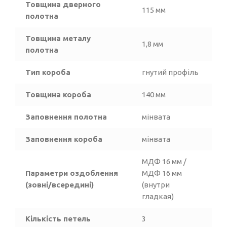
Товщина дверного
115 мм
полотна
Товщина металу
1,8 мм
полотна
Тип короба
гнутий профіль
Товщина короба
140 мм
Заповнення полотна
мінвата
Заповнення короба
мінвата
МДФ 16 мм /
Параметри оздоблення
МДФ 16 мм
(зовні/всередині)
(внутри
гладкая)
Кількість петель
3