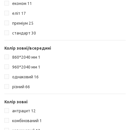
економ
11
еліт
17
преміум
25
стандарт
30
Колір зовні/всередині
860*2040 мм
1
960*2040 мм
1
однаковий
16
різний
66
Колір зовні
антрацит
12
комбінований
1