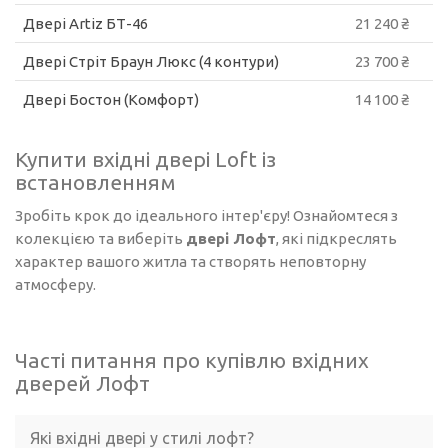
Двері Artiz БТ-46
21 240 ₴
Двері Стріт Браун Люкс (4 контури)
23 700 ₴
Двері Бостон (Комфорт)
14 100 ₴
Купити вхідні двері Loft із
встановленням
Зробіть крок до ідеального інтер'єру! Ознайомтеся з
колекцією та виберіть
двері Лофт
, які підкреслять
характер вашого житла та створять неповторну
атмосферу.
Часті питання про купівлю вхідних
дверей Лофт
Які вхідні двері у стилі лофт?