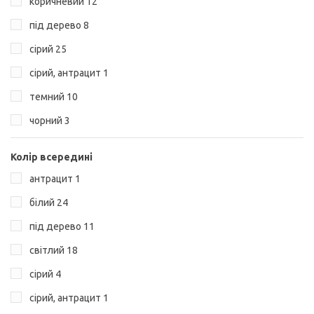
коричневий
12
під дерево
8
сірий
25
сірий, антрацит
1
темний
10
чорний
3
Колір всередині
антрацит
1
білий
24
під дерево
11
світлий
18
сірий
4
сірий, антрацит
1