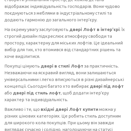
відображає індивідуальність господарів. Вони чудово
поєднуються з меблями в індустріальному стилі та
додають гармонію до загального інтер'єру.
На окрему увагу заслуговують
двері Лофт в інтер'єрі
. Їх
строгий дизайн підкреслює атмосферу свободи та
простору, характерну для міських лофтів. Це ідеальний
вибір для тих, хто втомився від стандартних рішень та
хоче виділитися.
Покупці цінують
двері в стилі Лофт
за практичність.
Незважаючи на яскравий вигляд, вони залишаються
універсальними і легко вписуються в різні дизайнерські
концепції. Сьогодні багато хто вибирає
двері під лофт
або
двері під стиль лофт
, щоб додати інтер'єру
характер та індивідуальність.
Важливо і те, що
вхідні двері Лофт купити
можна у
різних цінових категоріях. Це робить стиль доступним
для широкого кола покупців. При цьому він завжди
виглядає сучасно і солідно, наголошуючи на статусі