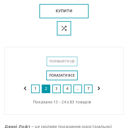
КУПИТИ
ПОРІВНЯТИ (
0
)
ПОКАЗАТИ ВСЕ
1
2
3
4
...
7
Показано 13 - 24 з 83 товарів
Двері Лофт
– це сміливе поєднання індустріальної