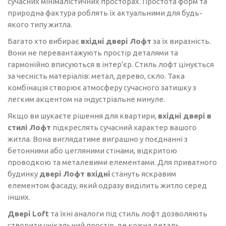
сучасних мінімалістичних просторах. Простота форм та
природна фактура роблять їх актуальними для будь-
якого типу житла.
Багато хто вибирає
вхідні двері Лофт
за їх виразність.
Вони не перевантажують простір деталями та
гармонійно вписуються в інтер'єр. Стиль лофт цінується
за чесність матеріалів: метал, дерево, скло. Така
комбінація створює атмосферу сучасного затишку з
легким акцентом на індустріальне минуле.
Якщо ви шукаєте рішення для квартири,
вхідні двері в
стилі Лофт
підкреслять сучасний характер вашого
житла. Вона виглядатиме виграшно у поєднанні з
бетонними або цегляними стінами, відкритою
проводкою та металевими елементами. Для приватного
будинку
двері Лофт вхідні
стануть яскравим
елементом фасаду, який одразу виділить житло серед
інших.
Двері Loft
та їхні аналоги під стиль лофт дозволяють
створити унікальний простір, де кожна деталь