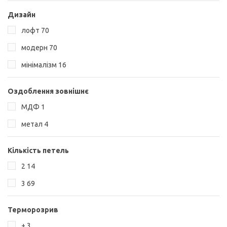
Дизайн
лофт
70
модерн
70
мінімалізм
16
Оздоблення зовнішнє
МДФ
1
метал
4
Кількість петель
2
14
3
69
Терморозрив
+
3