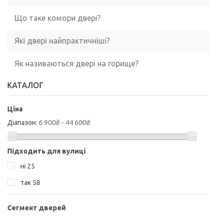
Що таке комори двері?
Які двері найпрактичніші?
Як називаються двері на горище?
КАТАЛОГ
Ціна
6 900₴ - 44 600₴
Діапазон:
Підходить для вулиці
ні
25
так
58
Сегмент дверей