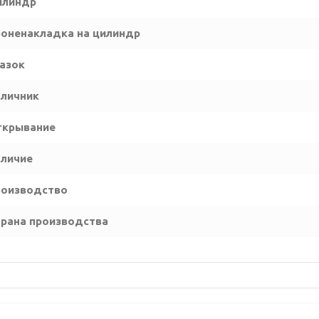
илиндр
оненакладка на цилиндр
азок
личник
ткрывание
личие
роизводство
рана производства