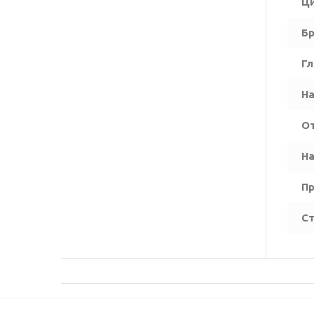
Ц
Бр
Гл
На
О
На
П
Ст