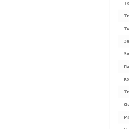
То
Ти
Т
За
За
Па
Ко
Ти
Ос
М