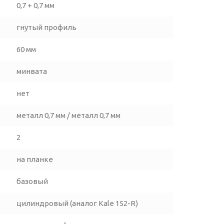
0,7 + 0,7 мм
гнутый профиль
60 мм
минвата
нет
металл 0,7 мм / металл 0,7 мм
2
на планке
базовый
цилиндровый (аналог Kale 152-R)