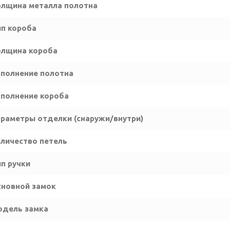
лщина металла полотна
п короба
олщина короба
полнение полотна
полнение короба
раметры отделки (снаружи/внутри)
личество петель
п ручки
новной замок
одель замка