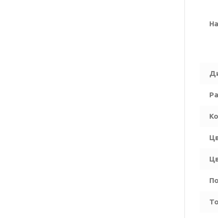
На
Д
Ра
Ко
Цв
Цв
По
То