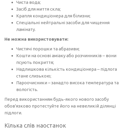
Чиста вода;
Засіб для миття скла;
Крапля кондиціонера для білизни;
Спеціальні нейтральні засоби для чищення
ламінату.
Не можна використовувати:
Чистячі порошки та абразиви;
Кошти на основі аміаку або розчинників – вони
псують покриття;
Надлишкова кількість кондиціонера – підлога
стане слизькою;
Пароочисники – занадто висока температура та
вологість.
Перед використанням будь-якого нового засобу
обов'язково протестуйте його на невеликій ділянці
підлоги.
Кілька слів наостанок