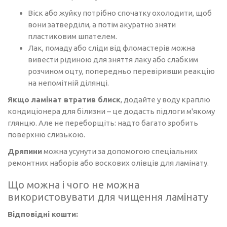
Віск або жуйку потрібно спочатку охолодити, щоб
вони затверділи, а потім акуратно зняти
пластиковим шпателем.
Лак, помаду або сліди від фломастерів можна
вивести рідиною для зняття лаку або слабким
розчином оцту, попередньо перевіривши реакцію
на непомітній ділянці.
Якщо ламінат втратив блиск
, додайте у воду краплю
кондиціонера для білизни – це додасть підлоги м'якому
глянцю. Але не переборщіть: надто багато зробить
поверхню слизькою.
Дряпини
можна усунути за допомогою спеціальних
ремонтних наборів або воскових олівців для ламінату.
Що можна і чого не можна
використовувати для чищення ламінату
Відповідні кошти: