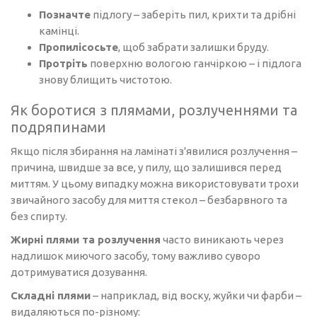
Позначте
підлогу – заберіть пил, крихти та дрібні
камінці.
Пропилісосьте
, щоб забрати залишки бруду.
Протріть
поверхню вологою ганчіркою – і підлога
знову блищить чистотою.
Як боротися з плямами, розлученнями та
подряпинами
Якщо після збирання на ламінаті з'явилися розлучення –
причина, швидше за все, у пилу, що залишився перед
миттям. У цьому випадку можна використовувати трохи
звичайного засобу для миття стекол – безбарвного та
без спирту.
Жирні плями та розлучення
часто виникають через
надлишок миючого засобу, тому важливо суворо
дотримуватися дозування.
Складні плями
– наприклад, від воску, жуйки чи фарби –
видаляються по-різному: