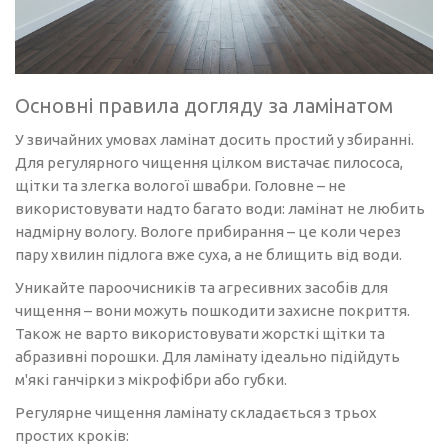
Основні правила догляду за ламінатом
У звичайних умовах ламінат досить простий у збиранні.
Для регулярного чищення цілком вистачає пилососа,
щітки та злегка вологої швабри. Головне – не
використовувати надто багато води: ламінат не любить
надмірну вологу. Вологе прибирання – це коли через
пару хвилин підлога вже суха, а не блищить від води.
Уникайте пароочисників та агресивних засобів для
чищення – вони можуть пошкодити захисне покриття.
Також не варто використовувати жорсткі щітки та
абразивні порошки. Для ламінату ідеально підійдуть
м'які ганчірки з мікрофібри або губки.
Регулярне чищення ламінату складається з трьох
простих кроків: