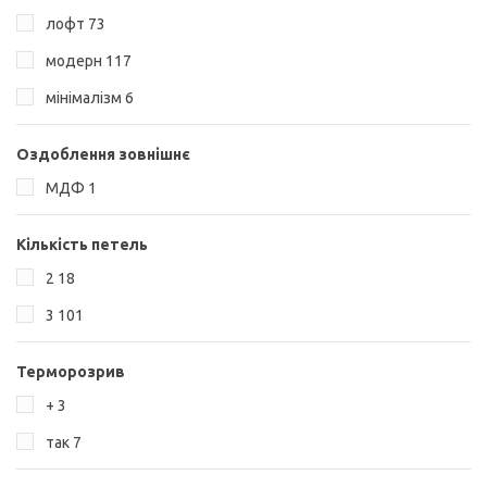
лофт
73
модерн
117
мінімалізм
6
Оздоблення зовнішнє
МДФ
1
Кількість петель
2
18
3
101
Терморозрив
+
3
так
7