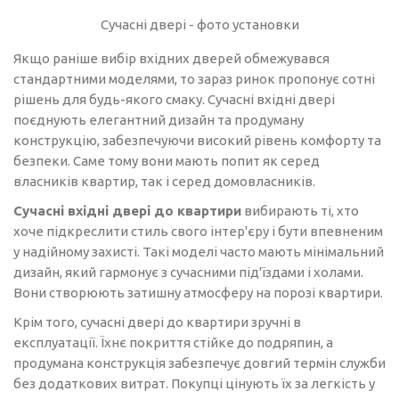
Сучасні двері - фото установки
Якщо раніше вибір вхідних дверей обмежувався
стандартними моделями, то зараз ринок пропонує сотні
рішень для будь-якого смаку. Сучасні вхідні двері
поєднують елегантний дизайн та продуману
конструкцію, забезпечуючи високий рівень комфорту та
безпеки. Саме тому вони мають попит як серед
власників квартир, так і серед домовласників.
Сучасні вхідні двері до квартири
вибирають ті, хто
хоче підкреслити стиль свого інтер'єру і бути впевненим
у надійному захисті. Такі моделі часто мають мінімальний
дизайн, який гармонує з сучасними під'їздами і холами.
Вони створюють затишну атмосферу на порозі квартири.
Крім того, сучасні двері до квартири зручні в
експлуатації. Їхнє покриття стійке до подряпин, а
продумана конструкція забезпечує довгий термін служби
без додаткових витрат. Покупці цінують їх за легкість у