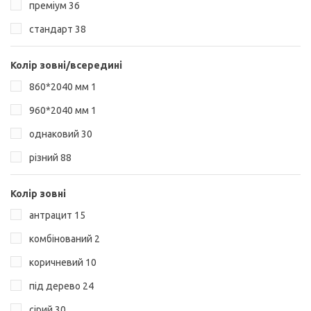
преміум
36
стандарт
38
Колір зовні/всередині
860*2040 мм
1
960*2040 мм
1
однаковий
30
різний
88
Колір зовні
антрацит
15
комбінований
2
коричневий
10
під дерево
24
сірий
30