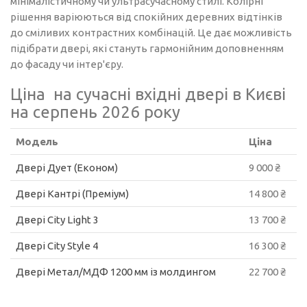
мінімалістичному чи ультрасучасному стилі. Колірні
рішення варіюються від спокійних деревних відтінків
до сміливих контрастних комбінацій. Це дає можливість
підібрати двері, які стануть гармонійним доповненням
до фасаду чи інтер'єру.
Ціна на сучасні вхідні двері в Києві
на серпень 2026 року
Модель
Ціна
Двері Дует (Економ)
9 000 ₴
Двері Кантрі (Преміум)
14 800 ₴
Двері City Light 3
13 700 ₴
Двері City Style 4
16 300 ₴
Двері Метал/МДФ 1200 мм із молдингом
22 700 ₴