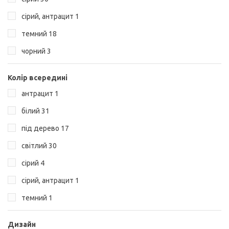
сірий, антрацит
1
темний
18
чорний
3
Колір всередині
антрацит
1
білий
31
під дерево
17
світлий
30
сірий
4
сірий, антрацит
1
темний
1
Дизайн