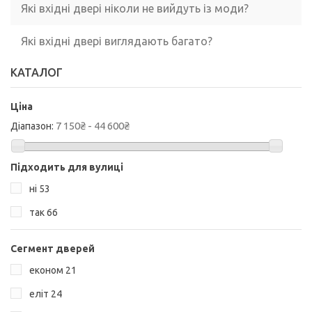
Які вхідні двері ніколи не вийдуть із моди?
Які вхідні двері виглядають багато?
КАТАЛОГ
Ціна
7 150₴ - 44 600₴
Діапазон:
Підходить для вулиці
ні
53
так
66
Сегмент дверей
економ
21
еліт
24