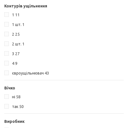
Контурів ущільнення
1
11
1 шт.
1
2
25
2 шт.
1
3
27
4
9
євроущільнювач
43
Вічко
ні
58
так
50
Виробник