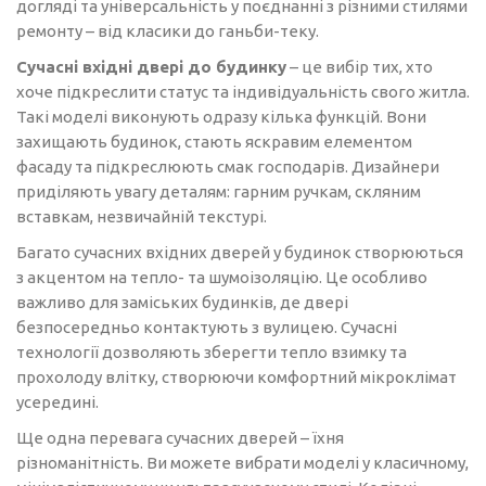
догляді та універсальність у поєднанні з різними стилями
ремонту – від класики до ганьби-теку.
Сучасні вхідні двері до будинку
– це вибір тих, хто
хоче підкреслити статус та індивідуальність свого житла.
Такі моделі виконують одразу кілька функцій. Вони
захищають будинок, стають яскравим елементом
фасаду та підкреслюють смак господарів. Дизайнери
приділяють увагу деталям: гарним ручкам, скляним
вставкам, незвичайній текстурі.
Багато сучасних вхідних дверей у будинок створюються
з акцентом на тепло- та шумоізоляцію. Це особливо
важливо для заміських будинків, де двері
безпосередньо контактують з вулицею. Сучасні
технології дозволяють зберегти тепло взимку та
прохолоду влітку, створюючи комфортний мікроклімат
усередині.
Ще одна перевага сучасних дверей – їхня
різноманітність. Ви можете вибрати моделі у класичному,