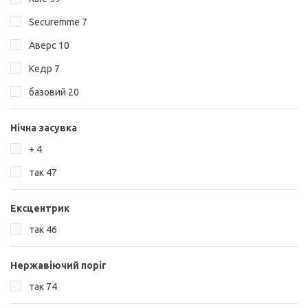
Securemme
7
Аверс
10
Кедр
7
базовий
20
Нічна засувка
+
4
так
47
Ексцентрик
так
46
Нержавіючий поріг
так
74